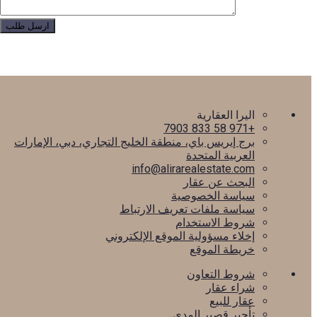
اليرا العقارية
+971 58 833 7903
برج إيريس باي، منطقة الخليج التجاري، دبي، الإمارات
العربية المتحدة
info@alirarealestate.com
البحث عن عقار
سياسة الخصوصية
سياسة ملفات تعريف الارتباط
شروط الاستخدام
إخلاء مسؤولية الموقع الإلكتروني
خريطة الموقع
شروط التعاون
شراء عقار
عقار للبيع
تأجير قصير المدى