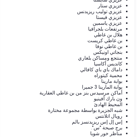
عزيزي ستار
عزيزي توليب ريزيدنس
عزيزي فيستا
عزيزي ياسمين
مرتفعات بلجرافيا
هلال بن غاطي
بن غاطي كريست
بن غاطي نوفا
بنجاتي اونيكس
منتجع ومساكن بلغاري
كانديس أكاسيا
داماك باي باي كافالي
محمية كيتوراه
بوابة مارينا
بوابة المارينا 3 جميرا
أماكن مرسيدس بنز من بن غاطي العقارية
ون بارك أفينيو
المحيط الهادئ
شبه الجزيرة بواسطة مجموعة مختارة
رويال اتلانتس
إس إل إس ريزيدنسز بالم
برج صبحة "س".
مناظر خور شوبا