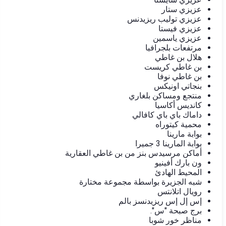
عزيزي ستار
عزيزي توليب ريزيدنس
عزيزي فيستا
عزيزي ياسمين
مرتفعات بلجرافيا
هلال بن غاطي
بن غاطي كريست
بن غاطي نوفا
بنجاتي اونيكس
منتجع ومساكن بلغاري
كانديس أكاسيا
داماك باي باي كافالي
محمية كيتوراه
بوابة مارينا
بوابة المارينا 3 جميرا
أماكن مرسيدس بنز من بن غاطي العقارية
ون بارك أفينيو
المحيط الهادئ
شبه الجزيرة بواسطة مجموعة مختارة
رويال اتلانتس
إس إل إس ريزيدنسز بالم
برج صبحة "س".
مناظر خور شوبا