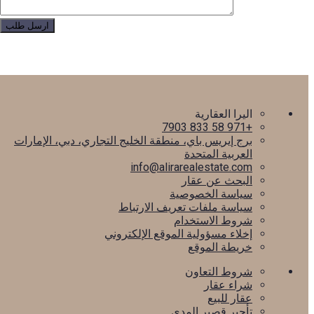
اليرا العقارية
+971 58 833 7903
برج إيريس باي، منطقة الخليج التجاري، دبي، الإمارات
العربية المتحدة
info@alirarealestate.com
البحث عن عقار
سياسة الخصوصية
سياسة ملفات تعريف الارتباط
شروط الاستخدام
إخلاء مسؤولية الموقع الإلكتروني
خريطة الموقع
شروط التعاون
شراء عقار
عقار للبيع
تأجير قصير المدى